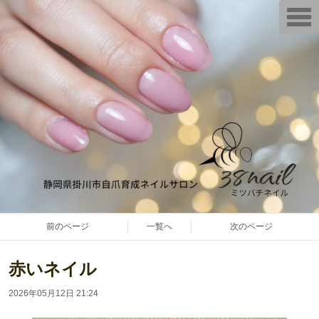
T
o
g
g
l
e
n
a
v
i
g
a
t
i
o
n
前のページ
一覧へ
次のページ
赤いネイル
2026年05月12日 21:24