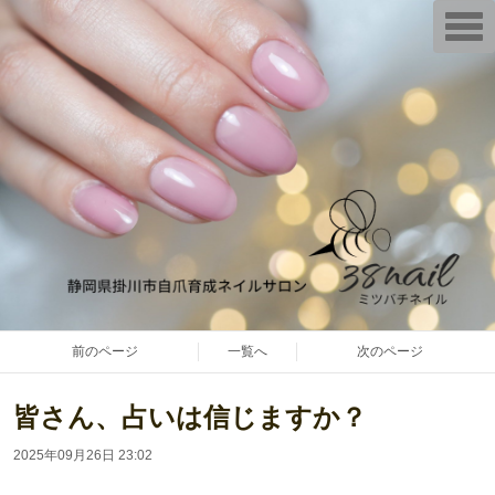
T
o
g
g
l
e
n
a
v
i
g
a
t
i
o
n
前のページ
一覧へ
次のページ
皆さん、占いは信じますか？
2025年09月26日 23:02