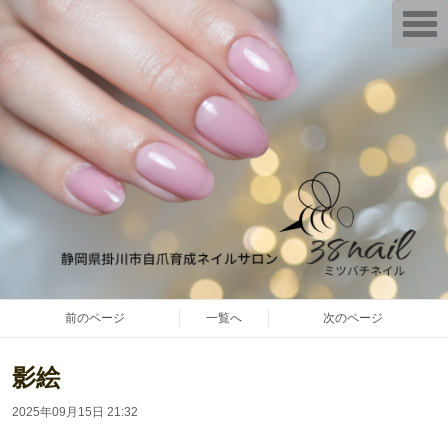
T
o
g
g
l
e
n
a
v
i
g
a
t
i
o
n
前のページ
一覧へ
次のページ
影絵
2025年09月15日 21:32